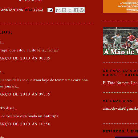
CONSTANTINO
À(S)
22:12
IOS:
...
r aqui que estou muito feliz, não já?
ARÇO DE 2010 ÀS 00:05
...
ÓH PARA EU A 
CUCOS.... OUTR
quantos deles se queixam hoje de terem uma caixinha
El Tino Numero Uno
s jornais...
ARÇO DE 2010 ÀS 09:35
ME EMAILA VAI
zky
disse...
amaodevata@gmail.
. colocamos esta piada no Antitripa!
ARÇO DE 2010 ÀS 10:56
PETARDOS À EU
rio