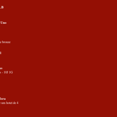
SLB
 Uno
e bronze
l
as
s - 10J 1G
fora
e um hotel de 4