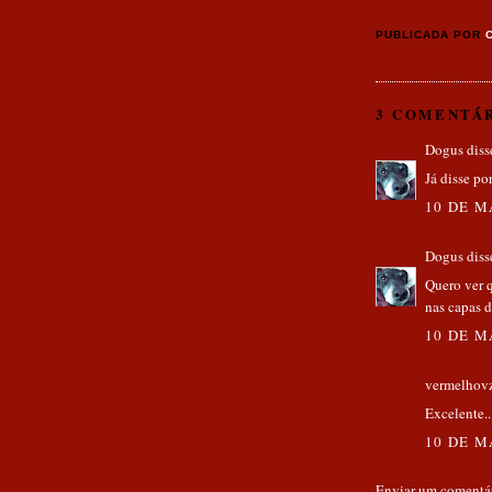
PUBLICADA POR
3 COMENTÁR
Dogus
disse
Já disse po
10 DE M
Dogus
disse
Quero ver 
nas capas do
10 DE M
vermelhov
Excelente..
10 DE M
Enviar um comentá