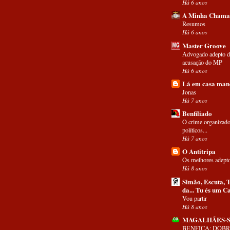
Há 6 anos
A Minha Chama
Resumos
Há 6 anos
Master Groove
Advogado adepto d
acusação do MP
Há 6 anos
Lá em casa man
Jonas
Há 7 anos
Benfiliado
O crime organizad
políticos...
Há 7 anos
O Antitripa
Os melhores adept
Há 8 anos
Simão, Escuta, T
da... Tu és um 
Vou partir
Há 8 anos
MAGALHÃES-S
BENFICA: DOBRA