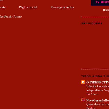
ente
Página inicial
Mensagem antiga
Home
 feedback (Atom)
SEGUIDORES
TIPOS AINDA PI
O INDEFECTÍ
Falta-lhe idoneidad
independência. Ve
Há 1 hora
NovoGeraçãoBen
Quem deve ser o n
Benfica...