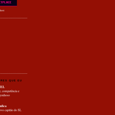
host
ORES QUE EU
VEL
e, competência e
rgonhoso
fica
ovo capitão do SL