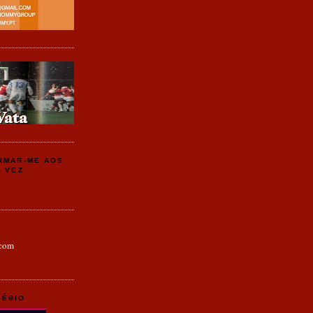
ARMAR-ME AOS
A VEZ
com
SÉBIO