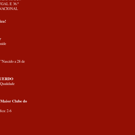
GAL E 36.º
NACIONAL
iza!
r
uide
"Nascido a 28 de
QUERDO
 Qualidade
 Maior Clube do
ica: 2-6