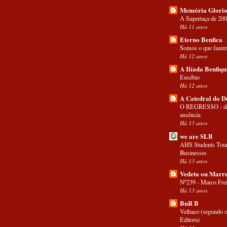
Memória Glorio
A Supertaça de 20
Há 11 anos
Eterno Benfica
Somos o que fazem
Há 12 anos
A Ilíada Benfiqu
Eusébio
Há 12 anos
A Catedral do D
O REGRESSO - dep
ausência.
Há 13 anos
we are SLB
AHS Students Tour
Businesses
Há 13 anos
Vedeta ou Marre
Nº239 - Marco Frei
Há 13 anos
BnR B
Velhaco (segundo o
Editora)