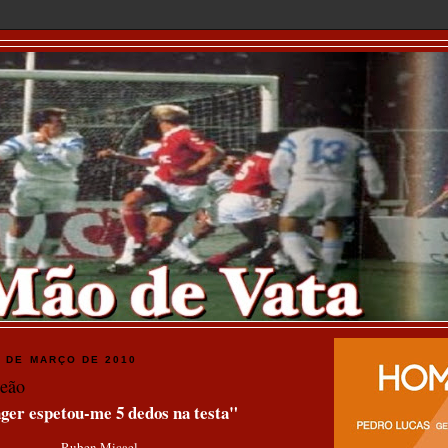
A MÃO DE VATA
9 DE MARÇO DE 2010
eão
er espetou-me 5 dedos na testa"
Ruben Micael