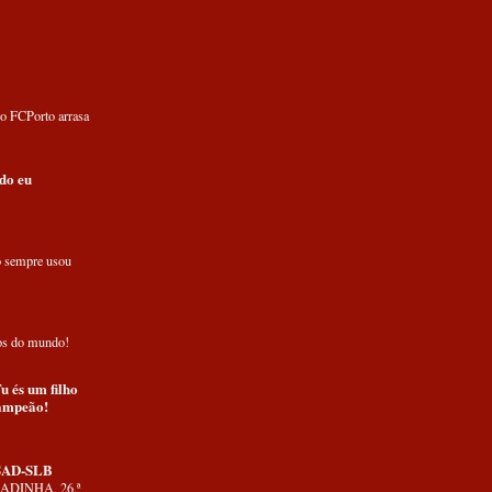
o FCPorto arrasa
do eu
o sempre usou
os do mundo!
u és um filho
Campeão!
AD-SLB
DINHA, 26.ª