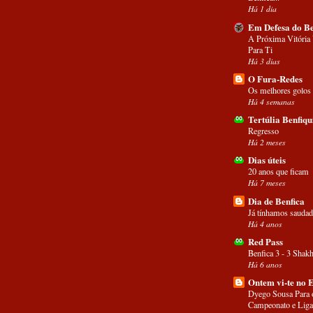
Há 1 dia
Em Defesa do Be
A Próxima Vitória
Para Ti
Há 3 dias
O Fura-Redes
Os melhores golos
Há 4 semanas
Tertúlia Benfiqu
Regresso
Há 2 meses
Dias úteis
20 anos que ficam
Há 7 meses
Dia de Benfica
Já tínhamos saudad
Há 4 anos
Red Pass
Benfica 3 - 3 Shakh
Há 6 anos
Ontem vi-te no 
Dyego Sousa Para 
Campeonato e Liga