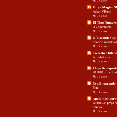
Há 13 anos
Força Mágico 
Adeus VHugo
Há 13 anos
El Tino Numero
O Condominio
Há 13 anos
O Visconde Gay
Sportem medalha d
Há 14 anos
e o resto é futebo
A roubalheira
Há 14 anos
Flops Benfiquist
2009/10 - Éder Luí
Há 14 anos
Céu Encarnado
Fim
Há 14 anos
Apoiamos (por) 
Bilhetes ao preço d
estrelas
Há 14 anos