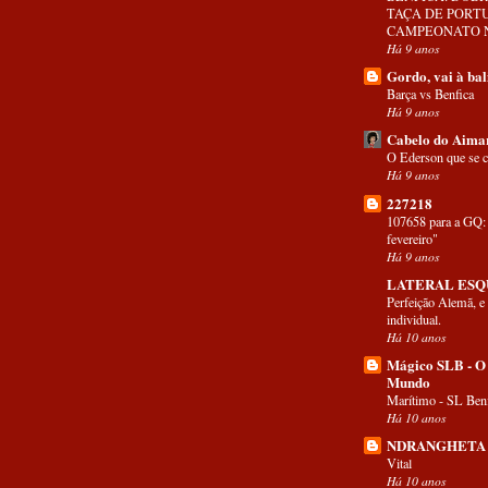
TAÇA DE PORTU
CAMPEONATO 
Há 9 anos
Gordo, vai à bal
Barça vs Benfica
Há 9 anos
Cabelo do Aima
O Ederson que se c
Há 9 anos
227218
107658 para a GQ: 
fevereiro"
Há 9 anos
LATERAL ES
Perfeição Alemã, e
individual.
Há 10 anos
Mágico SLB - O
Mundo
Marítimo - SL Benf
Há 10 anos
NDRANGHETA
Vital
Há 10 anos