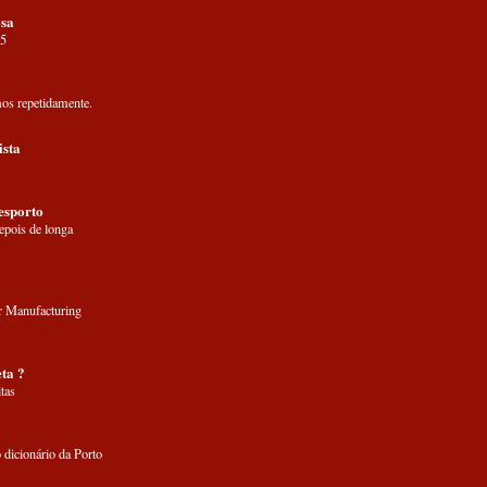
sa
05
os repetidamente.
ista
esporto
ois de longa
 Manufacturing
ta ?
tas
 dicionário da Porto