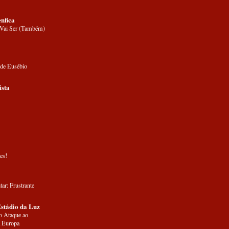
nfica
 Vai Ser (Também)
 de Eusébio
ista
es!
tar: Frustrante
Estádio da Luz
o Ataque ao
 Europa