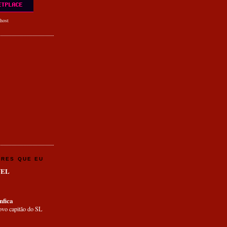
host
ORES QUE EU
VEL
fica
ovo capitão do SL