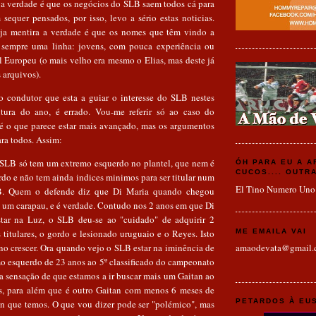
, a verdade é que os negócios do SLB saem todos cá para
 sequer pensados, por isso, levo a sério estas noticias.
ja mentira a verdade é que os nomes que têm vindo a
sempre uma linha: jovens, com pouca experiência ou
 Europeu (o mais velho era mesmo o Elias, mas deste já
s arquivos).
o condutor que esta a guiar o interesse do SLB nestes
ltura do ano, é errado. Vou-me referir só ao caso do
é o que parece estar mais avançado, mas os argumentos
ra todos. Assim:
 SLB só tem um extremo esquerdo no plantel, que nem é
ÓH PARA EU A 
CUCOS.... OUTR
do e não tem ainda indices minimos para ser titular num
El Tino Numero Uno
. Quem o defende diz que Di Maria quando chegou
um carapau, e é verdade. Contudo nos 2 anos em que Di
tar na Luz, o SLB deu-se ao "cuidado" de adquirir 2
titulares, o gordo e lesionado uruguaio e o Reyes. Isto
ME EMAILA VAI
no crescer. Ora quando vejo o SLB estar na iminência de
amaodevata@gmail.
mo esquerdo de 23 anos ao 5º classificado do campeonato
a sensação de que estamos a ir buscar mais um Gaitan ao
s, para além que é outro Gaitan com menos 6 meses de
PETARDOS À EU
n que temos. O que vou dizer pode ser "polémico", mas