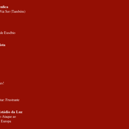
nfica
 Vai Ser (Também)
 de Eusébio
ista
es!
tar: Frustrante
Estádio da Luz
o Ataque ao
 Europa