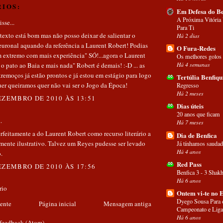
IOS:
Em Defesa do Be
A Próxima Vitória
sse...
Para Ti
texto está bom mas não posso deixar de salientar o
Há 2 dias
euronal aquando da referência a Laurent Robert! Podias
O Fura-Redes
m extremo com mais experiência" SÓ!...agora o Laurent
Os melhores golos
Há 4 semanas
o pato ao Baia e mais nada" Robert é demais! :-D ... as
tremoços já estão prontos e já estou em estágio para logo
Tertúlia Benfiqu
quer queiramos quer não vai ser o Jogo da Época!
Regresso
Há 2 meses
EZEMBRO DE 2010 ÀS 13:51
Dias úteis
20 anos que ficam
.
Há 7 meses
feitamente a do Laurent Robert como recurso literário a
Dia de Benfica
mente ilustrativo. Talvez um Reyes pudesse ser levado
Já tínhamos saudad
Há 4 anos
.
Red Pass
EZEMBRO DE 2010 ÀS 17:56
Benfica 3 - 3 Shakh
Há 6 anos
rio
Ontem vi-te no 
Dyego Sousa Para 
ente
Página inicial
Mensagem antiga
Campeonato e Liga
Há 6 anos
 feedback (Atom)