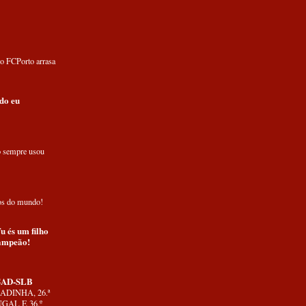
o FCPorto arrasa
do eu
o sempre usou
os do mundo!
u és um filho
Campeão!
AD-SLB
DINHA, 26.ª
GAL E 36.º