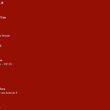
SLB
 Uno
e bronze
l
as
s - 10J 1G
fora
e um hotel de 4
a