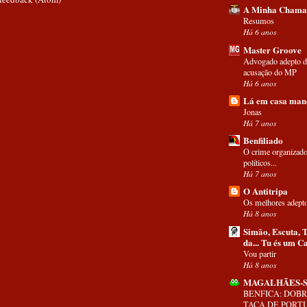
A Minha Chama
Resumos
Há 6 anos
Master Groove
Advogado adepto d
acusação do MP
Há 6 anos
Lá em casa man
Jonas
Há 7 anos
Benfiliado
O crime organizad
políticos...
Há 7 anos
O Antitripa
Os melhores adept
Há 8 anos
Simão, Escuta, T
da... Tu és um 
Vou partir
Há 8 anos
MAGALHÃES-S
BENFICA: DOBRA
TAÇA DE PORTU