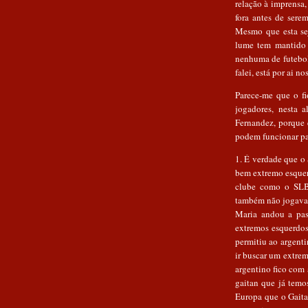
relação à imprensa
fora antes de serem
Mesmo que esta se
lume tem mantido 
nenhuma de futebol
falei, está por ai no
Parece-me que o fi
jogadores, nesta a
Fernandez, porque 
podem funcionar pa
1. É verdade que o
bem extremo esquer
clube como o SLB
também não jogava 
Maria andou a pas
extremos esquerdos 
permitiu ao argenti
ir buscar um extre
argentino fico com 
gaitan que já temo
Europa que o Gaita