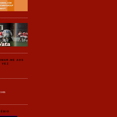
ARMAR-ME AOS
A VEZ
com
SÉBIO