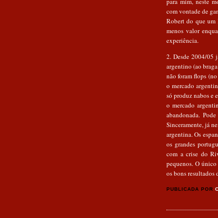
para mim, neste m
com vontade de gan
Robert do que um D
menos valor enqua
experiência.
2. Desde 2004/05 
argentino (ao braga
não foram flops (no 
o mercado argentino
só produz nabos e e
o mercado argenti
abandonada. Pode v
Sinceramente, já n
argentina. Os espan
os grandes portug
com a crise do Ri
pequenos. O único 
os bons resultados 
PUBLICADA POR