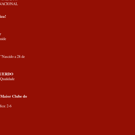
NACIONAL
iza!
r
uide
"Nascido a 28 de
QUERDO
 Qualidade
 Maior Clube do
ica: 2-6