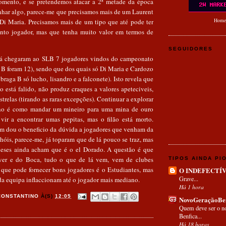
omento, e se pretendemos atacar a 2ª metade da época
har algo, parece-me que precisamos mais de um Laurent
Home
i Maria. Precisamos mais de um tipo que até pode ter
nto jogador, mas que tenha muito valor em termos de
SEGUIDORES
já chegaram ao SLB 7 jogadores vindos do campeonato
 B foram 12), sendo que dos quais só Di Maria e Cardozo
braga B só lucho, lisandro e a falconete). Isto revela que
 está falido, não produz craques a valores apeteciveis,
strelas (tirando as raras excepções). Continuar a explorar
no é como mandar um mineiro para uma mina de ouro
ir a encontrar umas pepitas, mas o filão está morto.
em dou o beneficio da dúvida a jogadores que venham da
hóis, parece-me, já toparam que de lá pouco se traz, mas
ueses ainda acham que é o el Dorado. A questão é que
ver e do Boca, tudo o que de lá vem, vem de clubes
TIPOS AINDA PI
que pode fornecer bons jogadores é o Estudiantes, mas
O INDEFECTÍ
Grave...
da equipa inflaccionam até o jogador mais mediano.
Há 1 hora
CONSTANTINO
À(S)
12:05
NovoGeraçãoBen
Quem deve ser o n
Benfica...
Há 18 horas