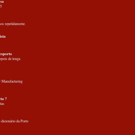
sa
05
os repetidamente.
ista
esporto
ois de longa
 Manufacturing
ta ?
tas
 dicionário da Porto