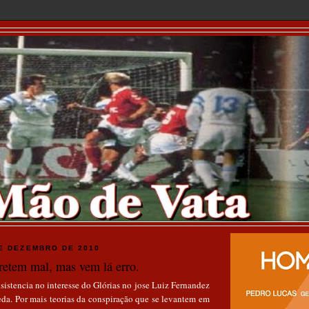
A MÃO DE VATA
E DEZEMBRO DE 2010
retem mal, mas vem lá erro.
sistencia no interesse do Glórias no jose Luiz Fernandez
da. Por mais teorias da conspiração que se levantem em