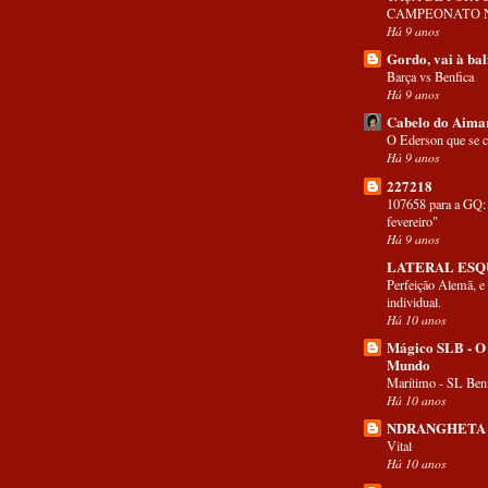
CAMPEONATO 
Há 9 anos
Gordo, vai à bal
Barça vs Benfica
Há 9 anos
Cabelo do Aima
O Ederson que se c
Há 9 anos
227218
107658 para a GQ: 
fevereiro"
Há 9 anos
LATERAL ES
Perfeição Alemã, e
individual.
Há 10 anos
Mágico SLB - O
Mundo
Marítimo - SL Benf
Há 10 anos
NDRANGHETA
Vital
Há 10 anos