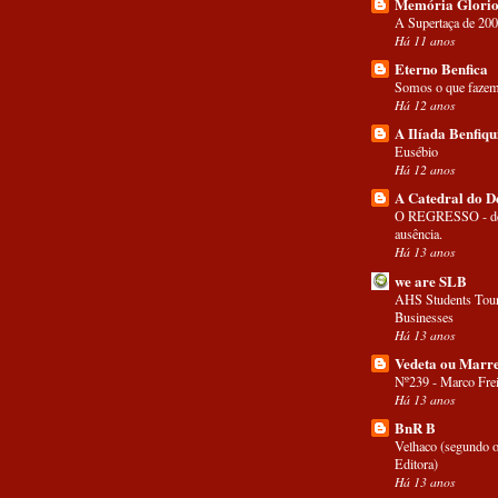
Memória Glorio
A Supertaça de 20
Há 11 anos
Eterno Benfica
Somos o que fazem
Há 12 anos
A Ilíada Benfiqu
Eusébio
Há 12 anos
A Catedral do D
O REGRESSO - dep
ausência.
Há 13 anos
we are SLB
AHS Students Tour
Businesses
Há 13 anos
Vedeta ou Marre
Nº239 - Marco Frei
Há 13 anos
BnR B
Velhaco (segundo o
Editora)
Há 13 anos