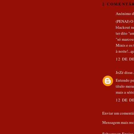
2 COMENTÁR
Anónimo di
(PENAJ) O 
blackout n
ter dito "u
"só marcou 
Minis e os 
à noite!...
12 DE D
JoZé
disse..
Entendo per
título mera
mais a sério
12 DE D
Enviar um comentá
Mensagem mais rec
Subscrever:
Enviar