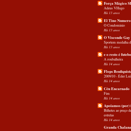
Força Mágico 
Adeus VHugo
Há 13 anos
El Tino Numero
O Condominio
Há 13 anos
O Visconde Gay
Sportem medalha d
Há 13 anos
e o resto é futebo
A roubalheira
Há 14 anos
Flops Benfiquist
2009/10 - Éder Luí
Há 14 anos
Céu Encarnado
Fim
Há 14 anos
Apoiamos (por) 
Bilhetes ao preço d
estrelas
Há 14 anos
Granda Chalan